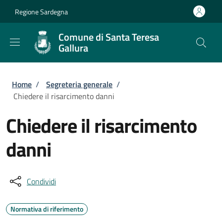
Salta al contenuto principale
Skip to footer content
Regione Sardegna
Comune di Santa Teresa
Gallura
Briciole di pane
Home
/
Segreteria generale
/
Chiedere il risarcimento danni
Chiedere il risarcimento
danni
Condividi
Normativa di riferimento