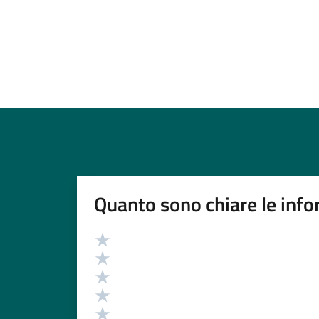
Quanto sono chiare le info
Valutazione
Valuta 5 stelle su 5
Valuta 4 stelle su 5
Valuta 3 stelle su 5
Valuta 2 stelle su 5
Valuta 1 stelle su 5