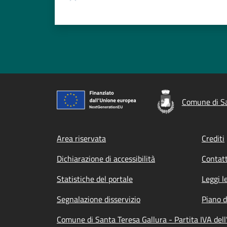
Comune di Sa
Footer menu
Area riservata
Crediti
Dichiarazione di accessibilità
Contatt
Statistiche del portale
Leggi l
Segnalazione disservizio
Piano d
Comune di Santa Teresa Gallura - Partita IVA de