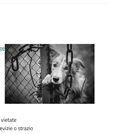
ge
 vietate
vizie o strazio