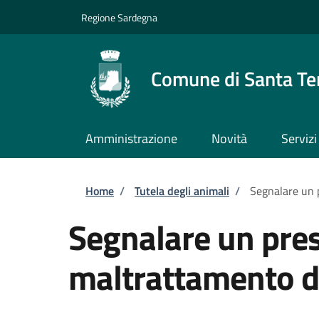
Salta al contenuto principale
Skip to footer content
Regione Sardegna
Comune di Santa Te
Amministrazione
Novità
Servizi
Briciole di pane
Home
/
Tutela degli animali
/
Segnalare un 
Segnalare un pre
maltrattamento d