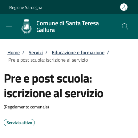
Salta al contenuto principale
Skip to footer content
Regione Sardegna
Comune di Santa Teresa
Gallura
Briciole di pane
Home
/
Servizi
/
Educazione e formazione
/
Pre e post scuola: iscrizione al servizio
Pre e post scuola:
iscrizione al servizio
(Regolamento comunale)
Servizio attivo