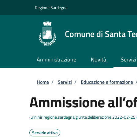
Salta al contenuto principale
Skip to footer content
Regione Sardegna
Comune di Santa Te
Amministrazione
Novità
Servizi
Briciole di pane
Home
/
Servizi
/
Educazione e formazione
Ammissione all’off
(
urn:nir:regione.sardegna;giunta:deliberazione:2022-02-25
Servizio attivo