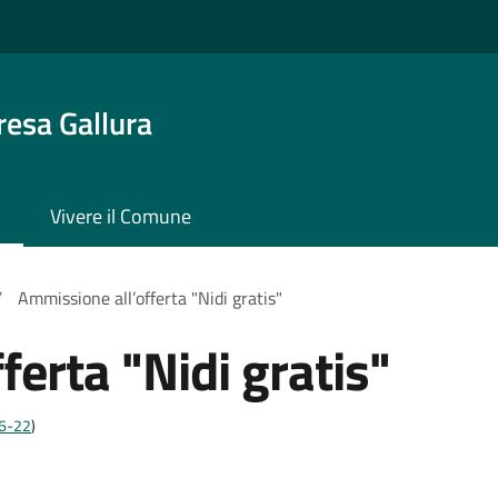
resa Gallura
Vivere il Comune
/
Ammissione all’offerta "Nidi gratis"
erta "Nidi gratis"
;6-22
)