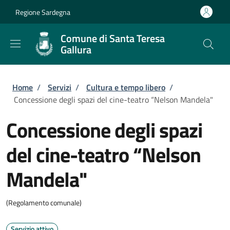
Salta al contenuto principale
Skip to footer content
Regione Sardegna
Comune di Santa Teresa
Gallura
Briciole di pane
Home
/
Servizi
/
Cultura e tempo libero
/
Concessione degli spazi del cine-teatro “Nelson Mandela"
Concessione degli spazi
del cine-teatro “Nelson
Mandela"
(Regolamento comunale)
Servizio attivo