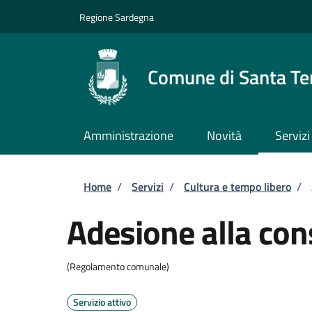
Salta al contenuto principale
Skip to footer content
Regione Sardegna
Comune di Santa Te
Amministrazione
Novità
Servizi
Briciole di pane
Home
/
Servizi
/
Cultura e tempo libero
/
Adesione alla cons
(Regolamento comunale)
Servizio attivo