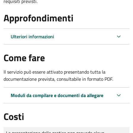
requisiti previsti.
Approfondimenti
Ulteriori informazioni
Come fare
Il servizio può essere attivato presentando tutta la
documentazione prevista, consultabile in formato PDF.
Moduli da compilare e documenti da allegare
Costi
Tipo di pagamento
Importo
La presentazione della pratica non prevede alcun