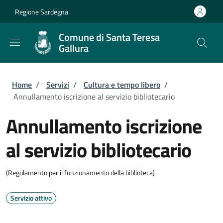
Salta al contenuto principale
Skip to footer content
Regione Sardegna
Comune di Santa Teresa
Gallura
Briciole di pane
Home
/
Servizi
/
Cultura e tempo libero
/
Annullamento iscrizione al servizio bibliotecario
Annullamento iscrizione
al servizio bibliotecario
(Regolamento per il funzionamento della biblioteca)
Servizio attivo