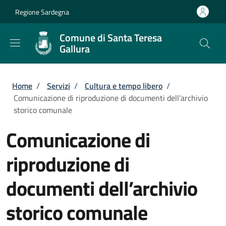
Salta al contenuto principale
Skip to footer content
Regione Sardegna
Comune di Santa Teresa
Gallura
Briciole di pane
Home
/
Servizi
/
Cultura e tempo libero
/
Comunicazione di riproduzione di documenti dell’archivio
storico comunale
Comunicazione di
riproduzione di
documenti dell’archivio
storico comunale