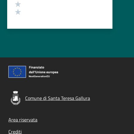
Valuta 2 stelle su 5
Valuta 1 stelle su 5
Comune di Santa Teresa Gallura
Footer menu
Area riservata
Crediti