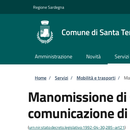
Salta al contenuto principale
Skip to footer content
Regione Sardegna
Comune di Santa Te
Amministrazione
Novità
Servizi
Briciole di pane
Home
/
Servizi
/
Mobilità e trasporti
/
Man
Manomissione di 
comunicazione di i
(
urn:nir:stato:decreto.legislativo:1992-04-30;285~art21
)