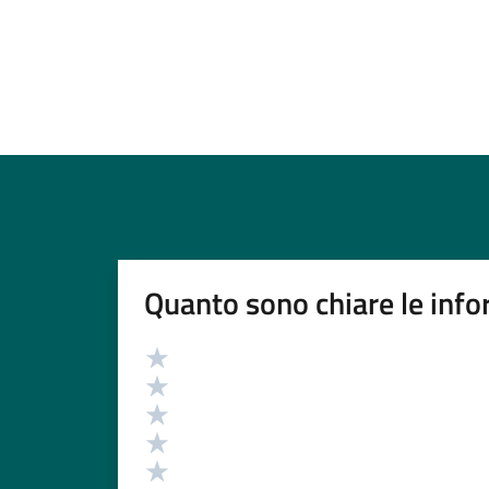
Quanto sono chiare le info
Valutazione
Valuta 5 stelle su 5
Valuta 4 stelle su 5
Valuta 3 stelle su 5
Valuta 2 stelle su 5
Valuta 1 stelle su 5