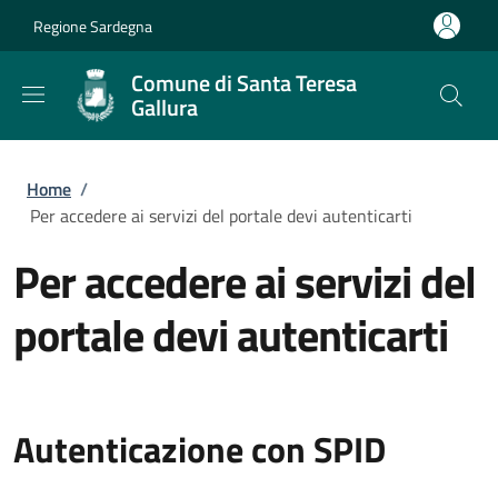
Salta al contenuto principale
Skip to footer content
Regione Sardegna
Comune di Santa Teresa
Gallura
Briciole di pane
Home
/
Per accedere ai servizi del portale devi autenticarti
Per accedere ai servizi del
portale devi autenticarti
Autenticazione con SPID